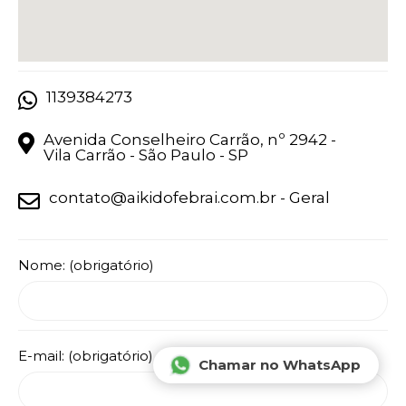
Vídeos
Notícias
1139384273
Contato
Avenida Conselheiro Carrão, nº 2942 -
NEWLSTTER
Vila Carrão - São Paulo - SP
Receba as novidades da
Febrai
em
contato@aikidofebrai.com.br - Geral
seu e-mail!
Nome:
(obrigatório)
CADASTRAR
E-mail:
(obrigatório)
Chamar no WhatsApp
2026
- aikidofebrai.com.br - Todos