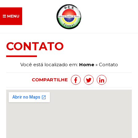
MENU
CONTATO
Febrai
Você está localizado em:
Home
» Contato
Dojos Afiliados
COMPARTILHE
Morihei Ueshiba
Aikido
Iaido